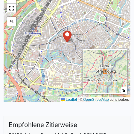
Leaflet
|
©
OpenStreetMap
contributors
Empfohlene Zitierweise