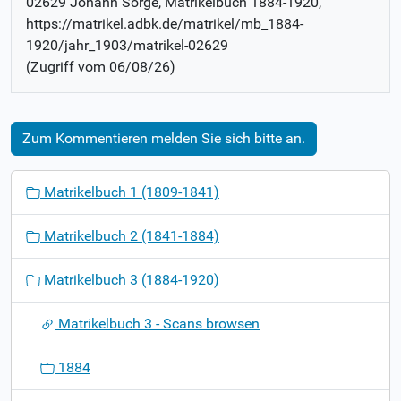
02629 Johann Sorge
, Matrikelbuch
1884-1920
,
https://matrikel.adbk.de/matrikel/mb_1884-
1920/jahr_1903/matrikel-02629
(Zugriff vom
06/08/26
)
Zum Kommentieren melden Sie sich bitte an.
N
Matrikelbuch 1 (1809-1841)
a
v
Matrikelbuch 2 (1841-1884)
i
g
Matrikelbuch 3 (1884-1920)
a
t
Matrikelbuch 3 - Scans browsen
i
o
1884
n