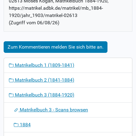
02613 Moses Kogan
, Matrikelbuch
1884-1920
,
https://matrikel.adbk.de/matrikel/mb_1884-
1920/jahr_1903/matrikel-02613
(Zugriff vom
06/08/26
)
Zum Kommentieren melden Sie sich bitte an.
N
Matrikelbuch 1 (1809-1841)
a
v
Matrikelbuch 2 (1841-1884)
i
g
Matrikelbuch 3 (1884-1920)
a
t
Matrikelbuch 3 - Scans browsen
i
o
1884
n