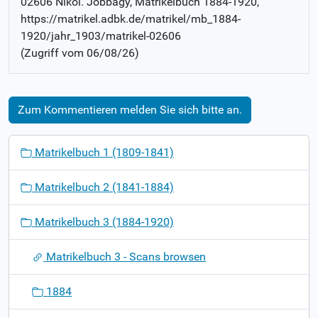
02606 Nikol. Jobbagy
, Matrikelbuch
1884-1920
,
https://matrikel.adbk.de/matrikel/mb_1884-
1920/jahr_1903/matrikel-02606
(Zugriff vom
06/08/26
)
Zum Kommentieren melden Sie sich bitte an.
N
Matrikelbuch 1 (1809-1841)
a
v
Matrikelbuch 2 (1841-1884)
i
g
Matrikelbuch 3 (1884-1920)
a
t
Matrikelbuch 3 - Scans browsen
i
o
1884
n