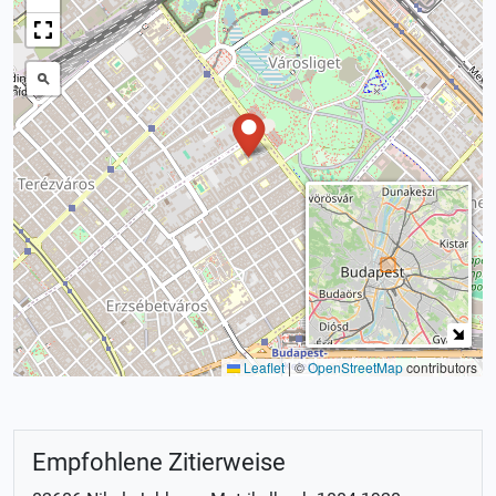
Leaflet
|
©
OpenStreetMap
contributors
Empfohlene Zitierweise