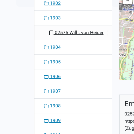
1902
1903
02575 Wilh. von Heider
1904
1905
1906
1907
Em
1908
0257
1909
http
(Zug