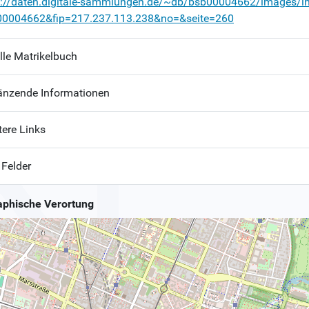
p://daten.digitale-sammlungen.de/~db/bsb00004662/images/i
00004662&fip=217.237.113.238&no=&seite=260
lle Matrikelbuch
änzende Informationen
tere Links
 Felder
phische Verortung