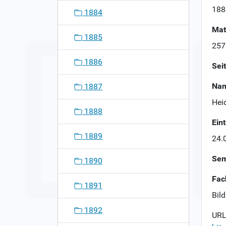
n
188
1884
Mat
1885
257
1886
Sei
Nam
1887
Hei
1888
Ein
1889
24.
Sem
1890
Fac
1891
Bil
1892
URL 