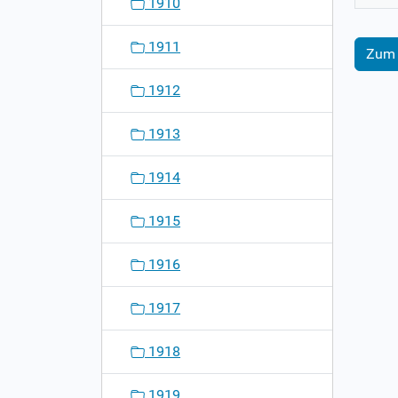
1910
1911
Zum 
1912
1913
1914
1915
1916
1917
1918
1919