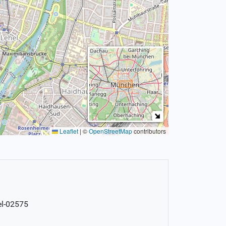
Leaflet
|
©
OpenStreetMap
contributors
el-02575