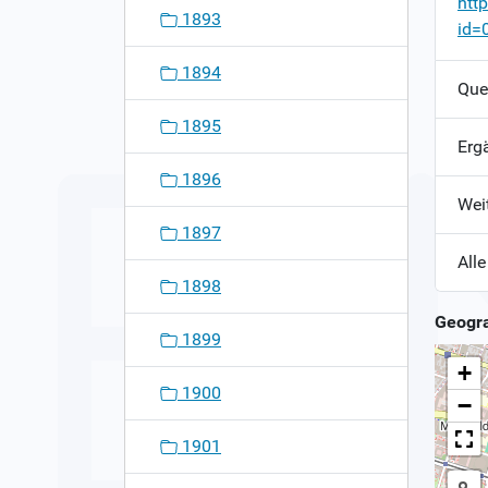
htt
1893
id=
1894
Que
1895
Erg
1896
Wei
1897
Alle
1898
Geogra
1899
+
1900
−
1901