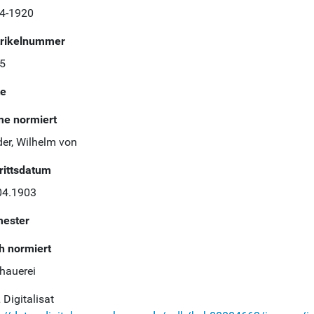
4-1920
rikelnummer
5
te
e normiert
der, Wilhelm von
trittsdatum
04.1903
ester
h normiert
dhauerei
Digitalisat