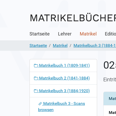
Startseite
Lehrer
Matrikel
Editi
Startseite
Matrikel
Matrikelbuch 3 (1884-
02
N
Matrikelbuch 1 (1809-1841)
a
v
Matrikelbuch 2 (1841-1884)
Eintr
i
g
Matrikelbuch 3 (1884-1920)
a
Mat
t
Matrikelbuch 3 - Scans
i
browsen
o
Mat