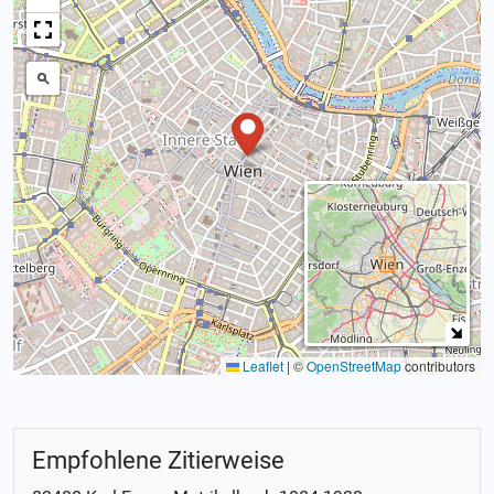
Leaflet
|
©
OpenStreetMap
contributors
Empfohlene Zitierweise