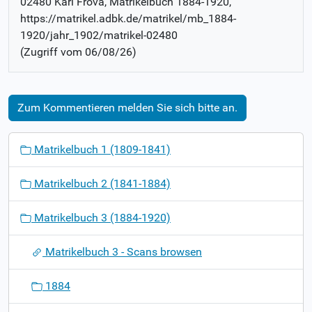
02480 Karl Frova
, Matrikelbuch
1884-1920
,
https://matrikel.adbk.de/matrikel/mb_1884-
1920/jahr_1902/matrikel-02480
(Zugriff vom
06/08/26
)
Zum Kommentieren melden Sie sich bitte an.
N
Matrikelbuch 1 (1809-1841)
a
v
Matrikelbuch 2 (1841-1884)
i
g
Matrikelbuch 3 (1884-1920)
a
t
Matrikelbuch 3 - Scans browsen
i
o
1884
n