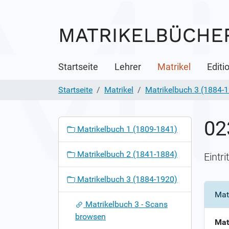
Startseite
Lehrer
Matrikel
Editi
Startseite
Matrikel
Matrikelbuch 3 (1884-
02
N
Matrikelbuch 1 (1809-1841)
a
v
Matrikelbuch 2 (1841-1884)
Eintr
i
g
Matrikelbuch 3 (1884-1920)
a
Mat
t
Matrikelbuch 3 - Scans
i
browsen
o
Mat