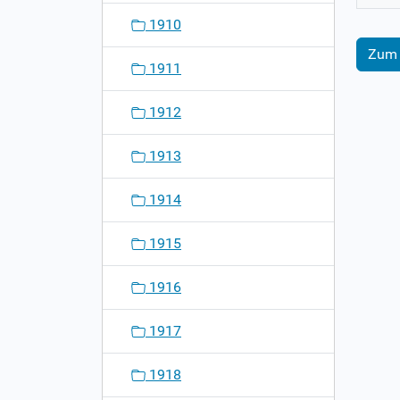
1910
Zum 
1911
1912
1913
1914
1915
1916
1917
1918