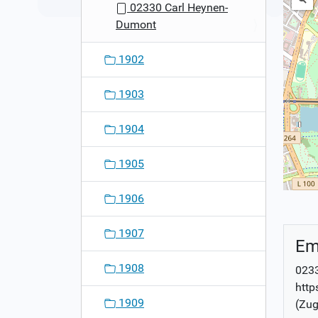
02330 Carl Heynen-
Dumont
1902
1903
1904
1905
1906
1907
Em
1908
023
http
1909
(Zug