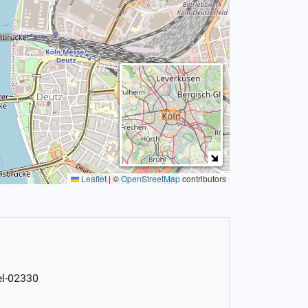
Leaflet
|
©
OpenStreetMap
contributors
el-02330