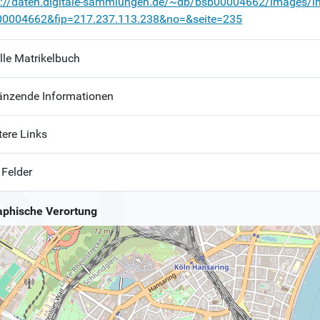
p://daten.digitale-sammlungen.de/~db/bsb00004662/images/i
00004662&fip=217.237.113.238&no=&seite=235
lle Matrikelbuch
änzende Informationen
tere Links
 Felder
phische Verortung