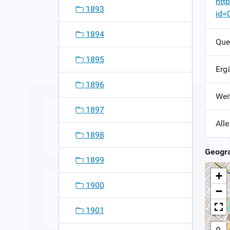
htt
1893
id=
1894
Que
1895
Erg
1896
Wei
1897
Alle
1898
Geogra
1899
+
1900
−
1901