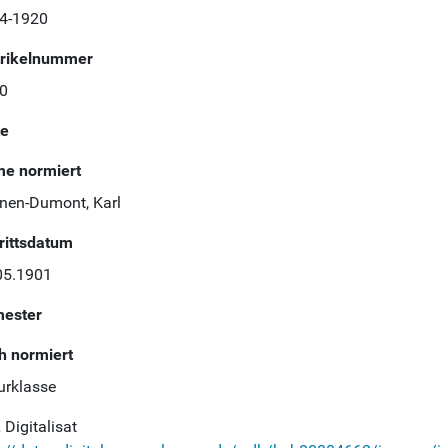
4-1920
rikelnummer
0
te
e normiert
nen-Dumont, Karl
trittsdatum
05.1901
ester
h normiert
urklasse
Digitalisat