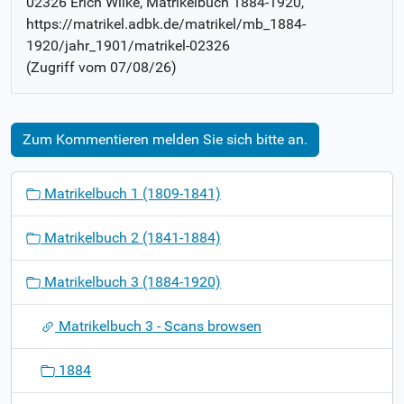
02326 Erich Wilke
, Matrikelbuch
1884-1920
,
https://matrikel.adbk.de/matrikel/mb_1884-
1920/jahr_1901/matrikel-02326
(Zugriff vom
07/08/26
)
Zum Kommentieren melden Sie sich bitte an.
N
Matrikelbuch 1 (1809-1841)
a
v
Matrikelbuch 2 (1841-1884)
i
g
Matrikelbuch 3 (1884-1920)
a
t
Matrikelbuch 3 - Scans browsen
i
o
1884
n