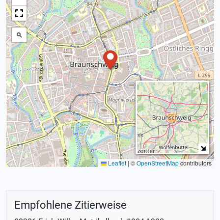
Leaflet
|
©
OpenStreetMap
contributors
Empfohlene Zitierweise