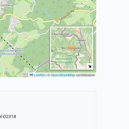
Leaflet
|
©
OpenStreetMap
contributors
el-02318