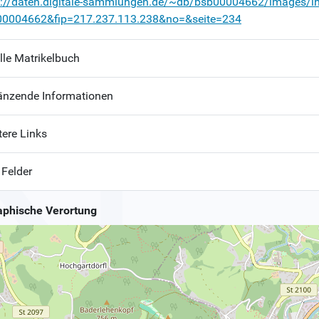
p://daten.digitale-sammlungen.de/~db/bsb00004662/images/i
00004662&fip=217.237.113.238&no=&seite=234
lle Matrikelbuch
änzende Informationen
tere Links
 Felder
phische Verortung