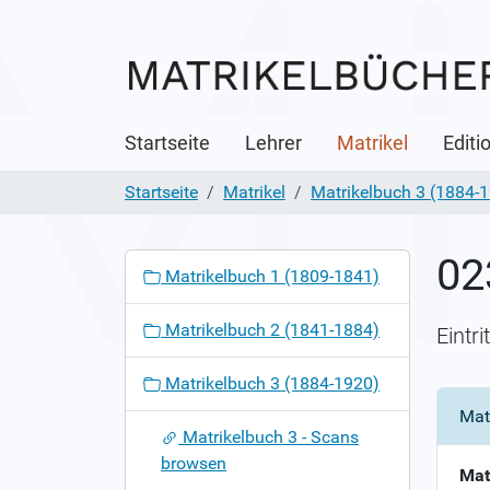
Startseite
Lehrer
Matrikel
Editi
Startseite
Matrikel
Matrikelbuch 3 (1884-
02
N
Matrikelbuch 1 (1809-1841)
a
v
Matrikelbuch 2 (1841-1884)
Eintr
i
g
Matrikelbuch 3 (1884-1920)
a
Mat
t
Matrikelbuch 3 - Scans
i
browsen
o
Mat