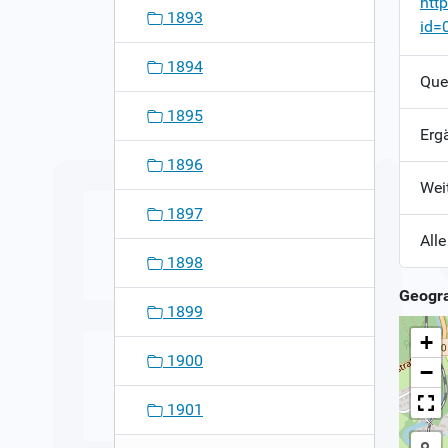
htt
1893
id=
1894
Que
1895
Erg
1896
Wei
1897
Alle
1898
Geogra
1899
+
1900
−
1901