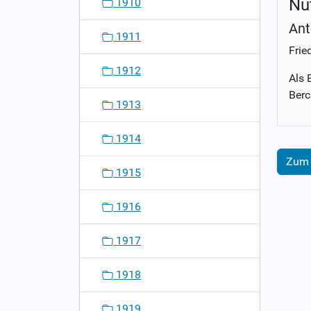
Nu
1910
Ant
1911
Frie
1912
Als 
Berc
1913
1914
Zum 
1915
1916
1917
1918
1919