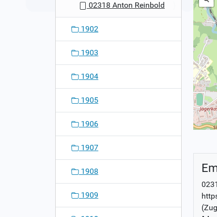
02318 Anton Reinbold
1902
1903
1904
1905
1906
1907
Em
1908
0231
1909
http
(Zug