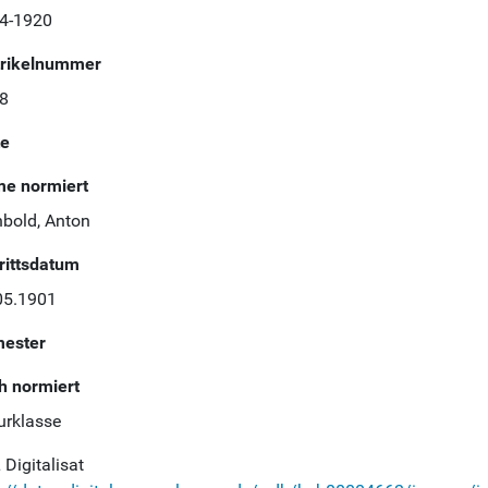
4-1920
rikelnummer
8
te
e normiert
nbold, Anton
trittsdatum
05.1901
ester
h normiert
urklasse
Digitalisat