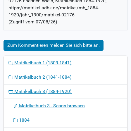
02176 Friedrich Wield
, Matrikelbuch
1884-1920
,
https://matrikel.adbk.de/matrikel/mb_1884-
1920/jahr_1900/matrikel-02176
(Zugriff vom
07/08/26
)
Zum Kommentieren melden Sie sich bitte an.
N
Matrikelbuch 1 (1809-1841)
a
v
Matrikelbuch 2 (1841-1884)
i
g
Matrikelbuch 3 (1884-1920)
a
t
Matrikelbuch 3 - Scans browsen
i
o
1884
n