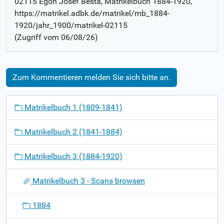
02115 Egon Josef Besta
, Matrikelbuch
1884-1920
,
https://matrikel.adbk.de/matrikel/mb_1884-
1920/jahr_1900/matrikel-02115
(Zugriff vom
06/08/26
)
Zum Kommentieren melden Sie sich bitte an.
N
Matrikelbuch 1 (1809-1841)
a
v
Matrikelbuch 2 (1841-1884)
i
g
Matrikelbuch 3 (1884-1920)
a
t
Matrikelbuch 3 - Scans browsen
i
o
1884
n