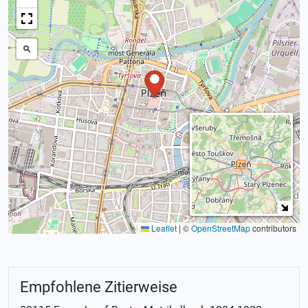
Leaflet
|
©
OpenStreetMap
contributors
Empfohlene Zitierweise