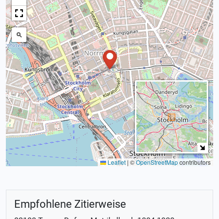
Leaflet
|
©
OpenStreetMap
contributors
Empfohlene Zitierweise