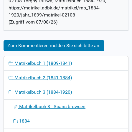
02108 Torgny Dufwa
, Matrikelbuch
1884-1920
,
https://matrikel.adbk.de/matrikel/mb_1884-
1920/jahr_1899/matrikel-02108
(Zugriff vom
07/08/26
)
Zum Kommentieren melden Sie sich bitte an.
N
Matrikelbuch 1 (1809-1841)
a
v
Matrikelbuch 2 (1841-1884)
i
g
Matrikelbuch 3 (1884-1920)
a
t
Matrikelbuch 3 - Scans browsen
i
o
1884
n