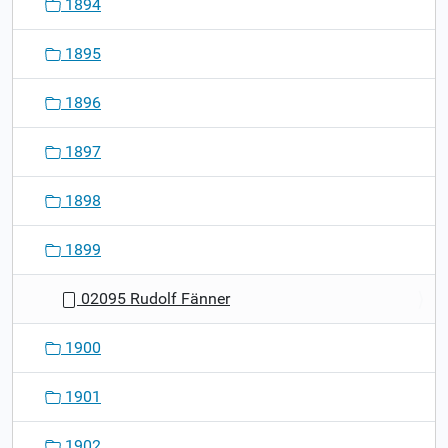
1894
1895
1896
1897
1898
1899
02095 Rudolf Fänner
1900
1901
1902