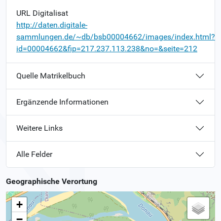
URL Digitalisat
http://daten.digitale-
sammlungen.de/~db/bsb00004662/images/index.html?
id=00004662&fip=217.237.113.238&no=&seite=212
Quelle Matrikelbuch
Ergänzende Informationen
Weitere Links
Alle Felder
Geographische Verortung
+
−