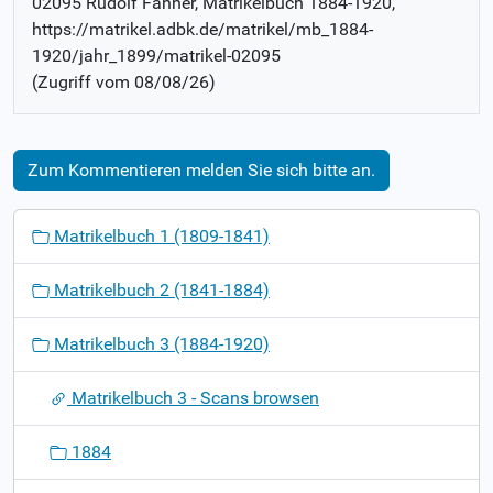
02095 Rudolf Fänner
, Matrikelbuch
1884-1920
,
https://matrikel.adbk.de/matrikel/mb_1884-
1920/jahr_1899/matrikel-02095
(Zugriff vom
08/08/26
)
Zum Kommentieren melden Sie sich bitte an.
N
Matrikelbuch 1 (1809-1841)
a
v
Matrikelbuch 2 (1841-1884)
i
g
Matrikelbuch 3 (1884-1920)
a
t
Matrikelbuch 3 - Scans browsen
i
o
1884
n