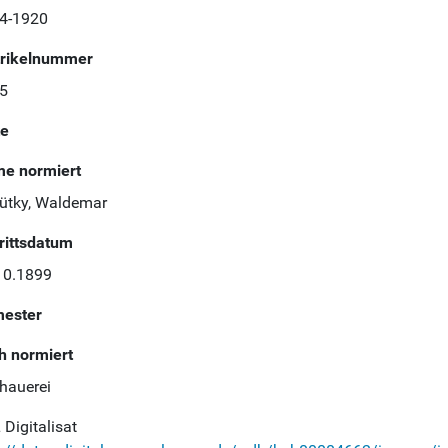
4-1920
rikelnummer
5
te
e normiert
ütky, Waldemar
trittsdatum
10.1899
ester
h normiert
dhauerei
Digitalisat