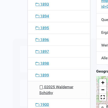
htt
1893
id=
1894
Que
1895
Erg
1896
Wei
1897
Alle
1898
Geogra
1899
+
02025 Waldemar
−
Schütky
1900