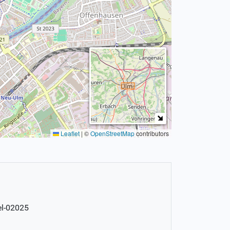
Leaflet
|
©
OpenStreetMap
contributors
el-02025