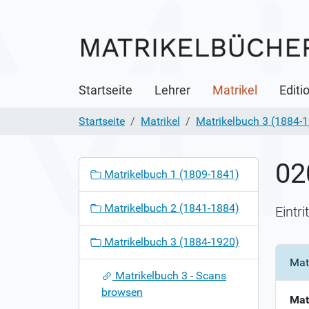
Startseite
Lehrer
Matrikel
Editi
Startseite
Matrikel
Matrikelbuch 3 (1884-
02
N
Matrikelbuch 1 (1809-1841)
a
v
Matrikelbuch 2 (1841-1884)
Eintr
i
g
Matrikelbuch 3 (1884-1920)
a
Mat
t
Matrikelbuch 3 - Scans
i
browsen
o
Mat