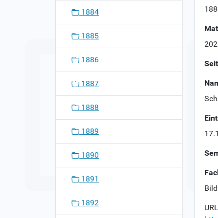
n
188
1884
Mat
1885
202
1886
Sei
Nam
1887
Sch
1888
Ein
1889
17.
Sem
1890
Fac
1891
Bil
1892
URL 