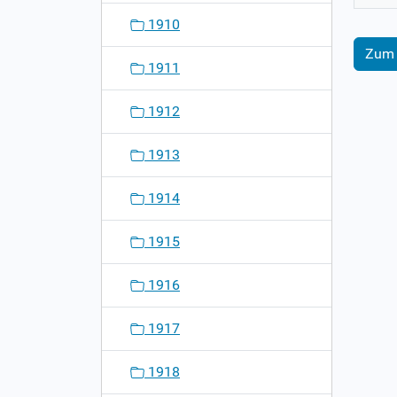
1910
Zum 
1911
1912
1913
1914
1915
1916
1917
1918