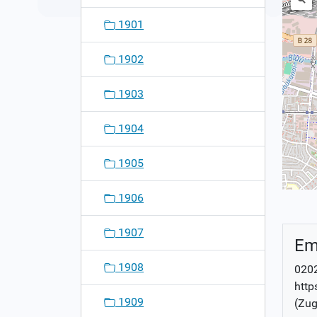
1901
1902
1903
1904
1905
1906
1907
Em
1908
020
http
1909
(Zug