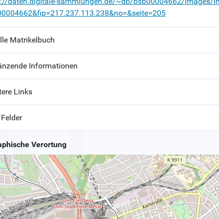
p://daten.digitale-sammlungen.de/~db/bsb00004662/images/i
00004662&fip=217.237.113.238&no=&seite=205
lle Matrikelbuch
änzende Informationen
tere Links
 Felder
phische Verortung