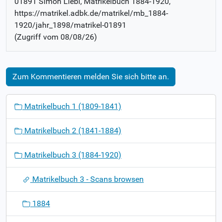
01891 Simon Liebl
, Matrikelbuch
1884-1920
,
https://matrikel.adbk.de/matrikel/mb_1884-
1920/jahr_1898/matrikel-01891
(Zugriff vom
08/08/26
)
Zum Kommentieren melden Sie sich bitte an.
N
Matrikelbuch 1 (1809-1841)
a
v
Matrikelbuch 2 (1841-1884)
i
g
Matrikelbuch 3 (1884-1920)
a
t
Matrikelbuch 3 - Scans browsen
i
o
1884
n