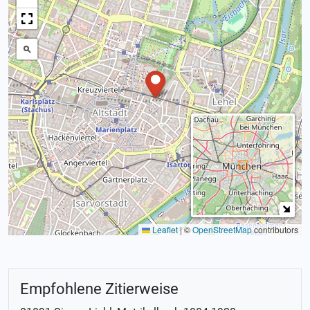
Leaflet
|
©
OpenStreetMap
contributors
Empfohlene Zitierweise