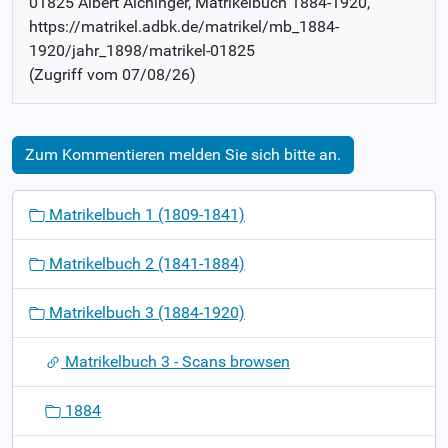
01825 Albert Aichinger
, Matrikelbuch
1884-1920
,
https://matrikel.adbk.de/matrikel/mb_1884-
1920/jahr_1898/matrikel-01825
(Zugriff vom
07/08/26
)
Zum Kommentieren melden Sie sich bitte an.
N
Matrikelbuch 1 (1809-1841)
a
v
Matrikelbuch 2 (1841-1884)
i
g
Matrikelbuch 3 (1884-1920)
a
t
Matrikelbuch 3 - Scans browsen
i
o
1884
n