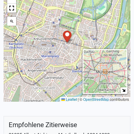
Leaflet
|
©
OpenStreetMap
contributors
Empfohlene Zitierweise