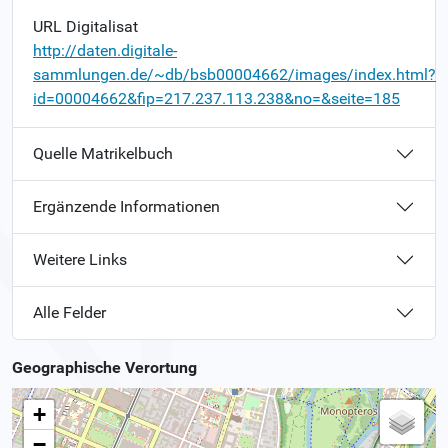
URL Digitalisat
http://daten.digitale-
sammlungen.de/~db/bsb00004662/images/index.html?
id=00004662&fip=217.237.113.238&no=&seite=185
Quelle Matrikelbuch
Ergänzende Informationen
Weitere Links
Alle Felder
Geographische Verortung
+
−