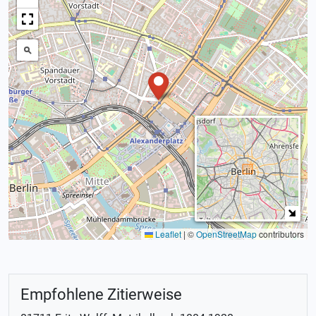
Leaflet
|
©
OpenStreetMap
contributors
Empfohlene Zitierweise