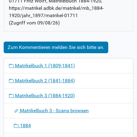
01711 Fritz Wolff
, Matrikelbuch
1884-1920
,
https://matrikel.adbk.de/matrikel/mb_1884-
1920/jahr_1897/matrikel-01711
(Zugriff vom
09/08/26
)
Zum Kommentieren melden Sie sich bitte an.
N
Matrikelbuch 1 (1809-1841)
a
v
Matrikelbuch 2 (1841-1884)
i
g
Matrikelbuch 3 (1884-1920)
a
t
Matrikelbuch 3 - Scans browsen
i
o
1884
n