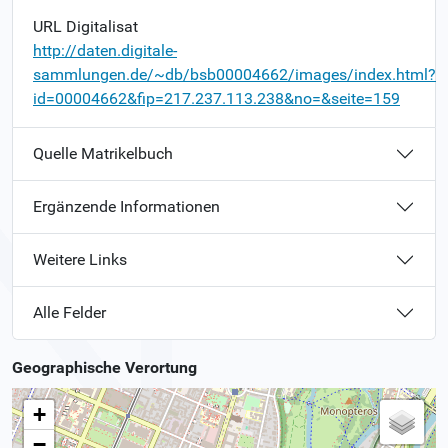
URL Digitalisat
http://daten.digitale-
sammlungen.de/~db/bsb00004662/images/index.html?
id=00004662&fip=217.237.113.238&no=&seite=159
Quelle Matrikelbuch
Ergänzende Informationen
Weitere Links
Alle Felder
Geographische Verortung
+
−