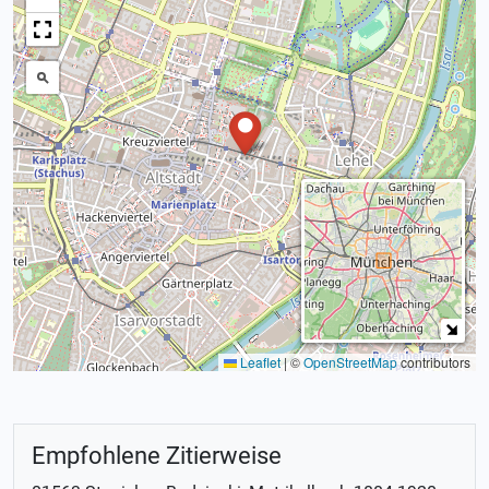
Leaflet
|
©
OpenStreetMap
contributors
Empfohlene Zitierweise