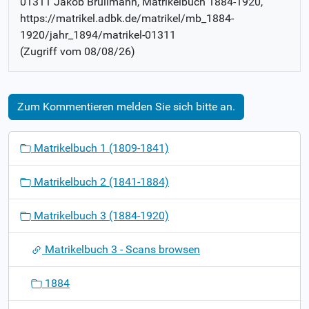
01311 Jakob Brüllmann
, Matrikelbuch
1884-1920
,
https://matrikel.adbk.de/matrikel/mb_1884-
1920/jahr_1894/matrikel-01311
(Zugriff vom
08/08/26
)
Zum Kommentieren melden Sie sich bitte an.
N
Matrikelbuch 1 (1809-1841)
a
v
Matrikelbuch 2 (1841-1884)
i
g
Matrikelbuch 3 (1884-1920)
a
t
Matrikelbuch 3 - Scans browsen
i
o
1884
n