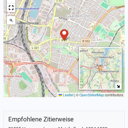
Leaflet
|
©
OpenStreetMap
contributors
Empfohlene Zitierweise