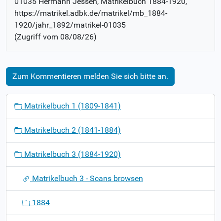
01035 Hermann Jessen
, Matrikelbuch
1884-1920
,
https://matrikel.adbk.de/matrikel/mb_1884-
1920/jahr_1892/matrikel-01035
(Zugriff vom
08/08/26
)
Zum Kommentieren melden Sie sich bitte an.
N
Matrikelbuch 1 (1809-1841)
a
v
Matrikelbuch 2 (1841-1884)
i
g
Matrikelbuch 3 (1884-1920)
a
t
Matrikelbuch 3 - Scans browsen
i
o
1884
n