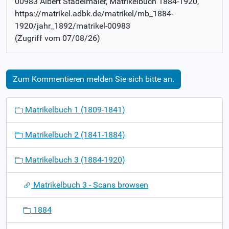
00983 Albert Stadelmaier
, Matrikelbuch
1884-1920
,
https://matrikel.adbk.de/matrikel/mb_1884-
1920/jahr_1892/matrikel-00983
(Zugriff vom
07/08/26
)
Zum Kommentieren melden Sie sich bitte an.
N
Matrikelbuch 1 (1809-1841)
a
v
Matrikelbuch 2 (1841-1884)
i
g
Matrikelbuch 3 (1884-1920)
a
t
Matrikelbuch 3 - Scans browsen
i
o
1884
n