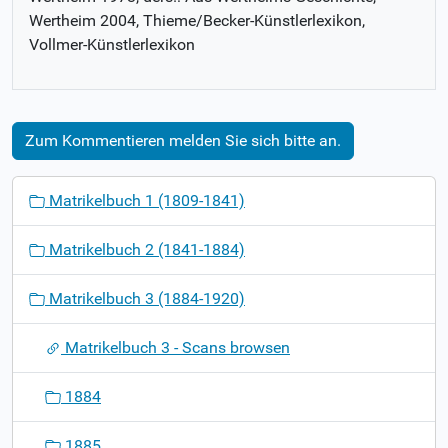
Wertheim 2004, Thieme/Becker-Künstlerlexikon,
Vollmer-Künstlerlexikon
Zum Kommentieren melden Sie sich bitte an.
N
Matrikelbuch 1 (1809-1841)
a
v
Matrikelbuch 2 (1841-1884)
i
g
Matrikelbuch 3 (1884-1920)
a
t
Matrikelbuch 3 - Scans browsen
i
o
1884
n
1885