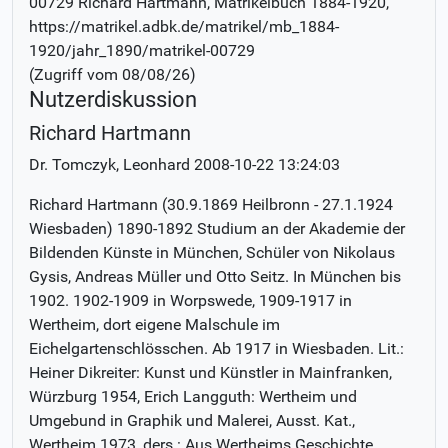
00729 Richard Hartmann
, Matrikelbuch
1884-1920
,
https://matrikel.adbk.de/matrikel/mb_1884-
1920/jahr_1890/matrikel-00729
(Zugriff vom
08/08/26
)
Nutzerdiskussion
Richard Hartmann
Dr. Tomczyk, Leonhard
2008-10-22 13:24:03
Richard Hartmann (30.9.1869 Heilbronn - 27.1.1924
Wiesbaden) 1890-1892 Studium an der Akademie der
Bildenden Künste in München, Schüler von Nikolaus
Gysis, Andreas Müller und Otto Seitz. In München bis
1902. 1902-1909 in Worpswede, 1909-1917 in
Wertheim, dort eigene Malschule im
Eichelgartenschlösschen. Ab 1917 in Wiesbaden. Lit.:
Heiner Dikreiter: Kunst und Künstler in Mainfranken,
Würzburg 1954, Erich Langguth: Wertheim und
Umgebund in Graphik und Malerei, Ausst. Kat.,
Wertheim 1973, ders.: Aus Wertheims Geschichte,