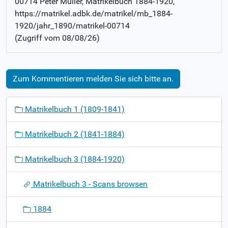
00714 Peter Müller
, Matrikelbuch
1884-1920
,
https://matrikel.adbk.de/matrikel/mb_1884-
1920/jahr_1890/matrikel-00714
(Zugriff vom
08/08/26
)
Zum Kommentieren melden Sie sich bitte an.
N
Matrikelbuch 1 (1809-1841)
a
v
Matrikelbuch 2 (1841-1884)
i
g
Matrikelbuch 3 (1884-1920)
a
t
Matrikelbuch 3 - Scans browsen
i
o
1884
n