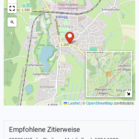
Leaflet
|
©
OpenStreetMap
contributors
Empfohlene Zitierweise