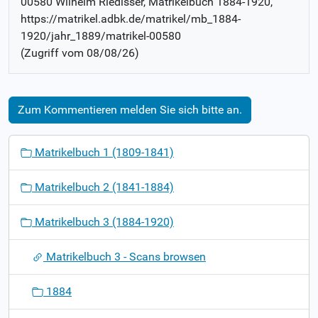
00580 Wilhelm Riedisser
, Matrikelbuch
1884-1920
,
https://matrikel.adbk.de/matrikel/mb_1884-
1920/jahr_1889/matrikel-00580
(Zugriff vom
08/08/26
)
Zum Kommentieren melden Sie sich bitte an.
N
Matrikelbuch 1 (1809-1841)
a
v
Matrikelbuch 2 (1841-1884)
i
g
Matrikelbuch 3 (1884-1920)
a
t
Matrikelbuch 3 - Scans browsen
i
o
1884
n