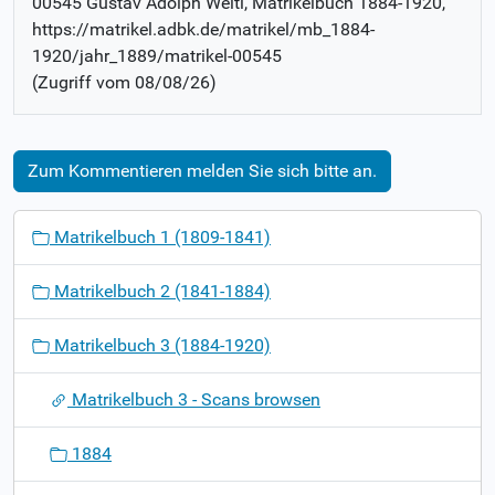
00545 Gustav Adolph Welti
, Matrikelbuch
1884-1920
,
https://matrikel.adbk.de/matrikel/mb_1884-
1920/jahr_1889/matrikel-00545
(Zugriff vom
08/08/26
)
Zum Kommentieren melden Sie sich bitte an.
N
Matrikelbuch 1 (1809-1841)
a
v
Matrikelbuch 2 (1841-1884)
i
g
Matrikelbuch 3 (1884-1920)
a
t
Matrikelbuch 3 - Scans browsen
i
o
1884
n