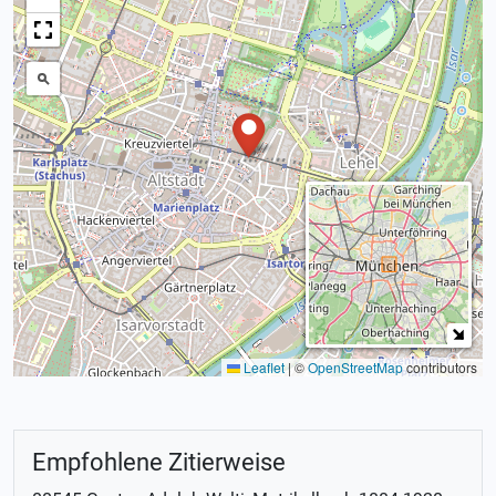
Leaflet
|
©
OpenStreetMap
contributors
Empfohlene Zitierweise