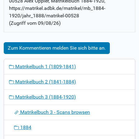
00528 Alex Oppler
, Matrikelbuch
1884-1920
,
https://matrikel.adbk.de/matrikel/mb_1884-
1920/jahr_1888/matrikel-00528
(Zugriff vom
09/08/26
)
Zum Kommentieren melden Sie sich bitte an.
N
Matrikelbuch 1 (1809-1841)
a
v
Matrikelbuch 2 (1841-1884)
i
g
Matrikelbuch 3 (1884-1920)
a
t
Matrikelbuch 3 - Scans browsen
i
o
1884
n