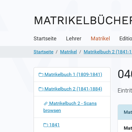
Startseite
Lehrer
Matrikel
Editi
Startseite
Matrikel
Matrikelbuch 2 (1841-
04
N
Matrikelbuch 1 (1809-1841)
a
v
Matrikelbuch 2 (1841-1884)
Eintr
i
g
Matrikelbuch 2 - Scans
a
browsen
Mat
t
i
1841
o
Mat