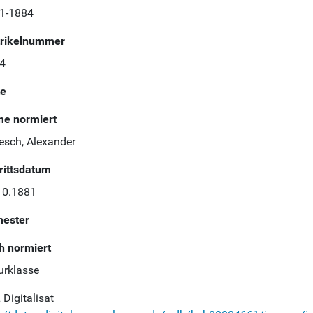
1-1884
rikelnummer
4
te
e normiert
esch, Alexander
trittsdatum
10.1881
ester
h normiert
urklasse
Digitalisat