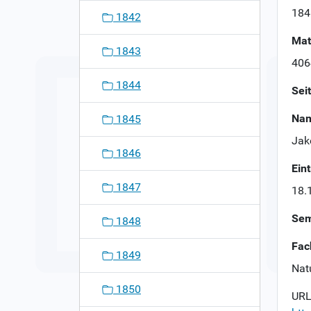
n
184
1842
Mat
1843
406
1844
Sei
Nam
1845
Jak
1846
Ein
1847
18.
Sem
1848
Fac
1849
Nat
1850
URL 