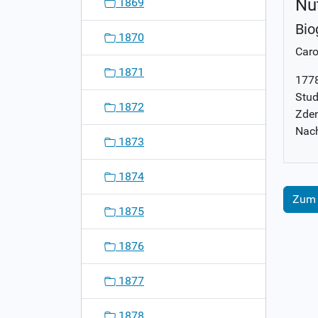
Nu
1869
Bio
1870
Caro
1871
1778
Stud
1872
Zden
Nach
1873
1874
Zum 
1875
1876
1877
1878