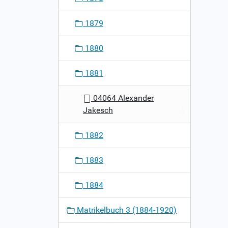
1879
1880
1881
04064 Alexander
Jakesch
1882
1883
1884
Matrikelbuch 3 (1884-1920)