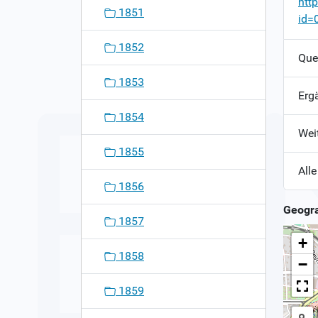
htt
1851
id=
1852
Que
1853
Erg
1854
Wei
1855
Alle
1856
Geogra
1857
+
1858
−
1859