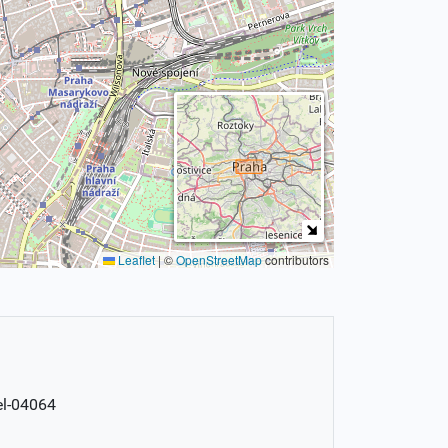
Leaflet
|
©
OpenStreetMap
contributors
el-04064