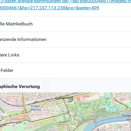
p://daten.digitale-sammlungen.de/~db/bsb00004661/images/i
00004661&fip=217.237.113.238&no=&seite=409
lle Matrikelbuch
änzende Informationen
tere Links
 Felder
phische Verortung