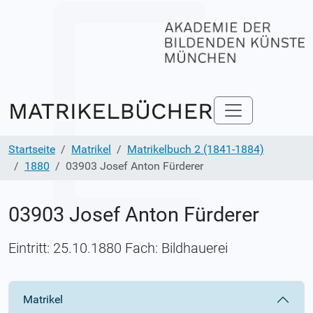
Startseite
Matrikel
Matrikelbuch 2 (1841-1884)
1880
03903 Josef Anton Fürderer
03903 Josef Anton Fürderer
Eintritt: 25.10.1880 Fach: Bildhauerei
Matrikel