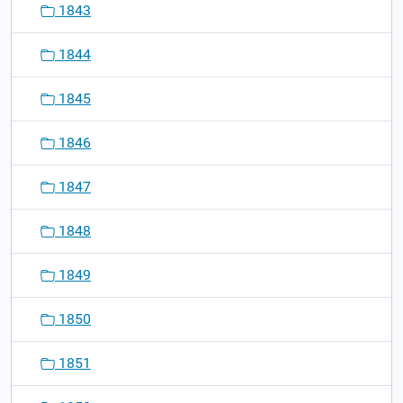
1843
1844
1845
1846
1847
1848
1849
1850
1851