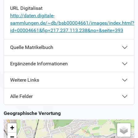
URL Digitalisat
http://daten.digitale-
sammlungen.de/~db/bsb00004661/images/index.html?
id=00004661&fip=217.237.113.238&no=&seite=393
Quelle Matrikelbuch
Ergänzende Informationen
Weitere Links
Alle Felder
Geographische Verortung
+
−