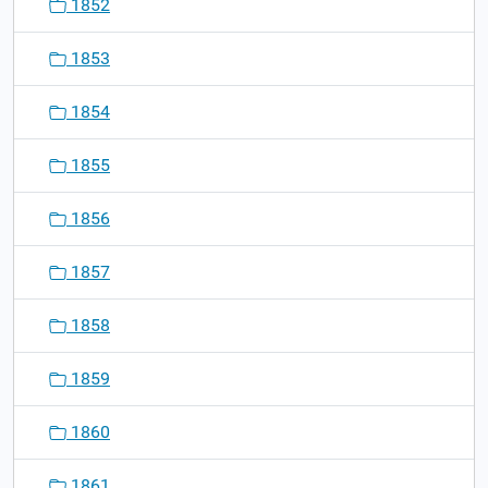
1852
1853
1854
1855
1856
1857
1858
1859
1860
1861