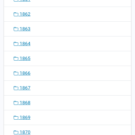
1862
1863
1864
1865
1866
1867
1868
1869
1870