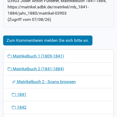
03903 Josef Anton Fürderer
, Matrikelbuch
1841-1884
,
https://matrikel.adbk.de/matrikel/mb_1841-
1884/jahr_1880/matrikel-03903
(Zugriff vom
07/08/26
)
Zum Kommentieren melden Sie sich bitte an.
N
Matrikelbuch 1 (1809-1841)
a
v
Matrikelbuch 2 (1841-1884)
i
g
Matrikelbuch 2 - Scans browsen
a
t
1841
i
o
1842
n