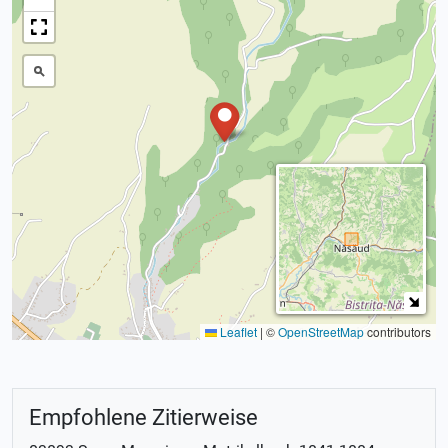
Leaflet
|
©
OpenStreetMap
contributors
Empfohlene Zitierweise