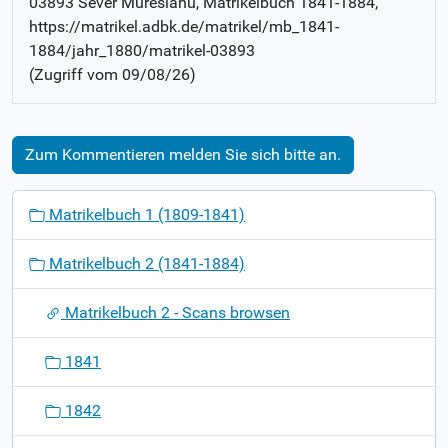
03893 Sever Muresianu
, Matrikelbuch
1841-1884
,
https://matrikel.adbk.de/matrikel/mb_1841-
1884/jahr_1880/matrikel-03893
(Zugriff vom
09/08/26
)
Zum Kommentieren melden Sie sich bitte an.
N
Matrikelbuch 1 (1809-1841)
a
v
Matrikelbuch 2 (1841-1884)
i
g
Matrikelbuch 2 - Scans browsen
a
t
1841
i
o
1842
n