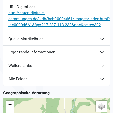
URL Digitalisat
http://daten.digitale-
sammlungen.de/~db/bsb00004661/images/index.html?
id=00004661&fip=217.237.113.238&no=&seite=392
Quelle Matrikelbuch
Ergänzende Informationen
Weitere Links
Alle Felder
Geographische Verortung
+
−