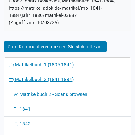
03887 Ignatz Boskovics
, Matrikelbuch
1841-1884
,
https://matrikel.adbk.de/matrikel/mb_1841-
1884/jahr_1880/matrikel-03887
(Zugriff vom
10/08/26
)
Zum Kommentieren melden Sie sich bitte an.
N
Matrikelbuch 1 (1809-1841)
a
v
Matrikelbuch 2 (1841-1884)
i
g
Matrikelbuch 2 - Scans browsen
a
t
1841
i
o
1842
n