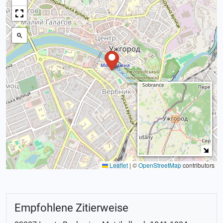
Leaflet
|
©
OpenStreetMap
contributors
Empfohlene Zitierweise