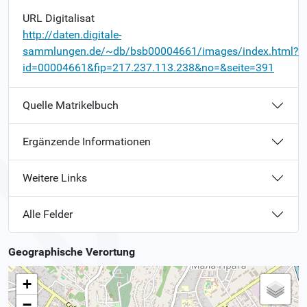
URL Digitalisat
http://daten.digitale-
sammlungen.de/~db/bsb00004661/images/index.html?
id=00004661&fip=217.237.113.238&no=&seite=391
Quelle Matrikelbuch
Ergänzende Informationen
Weitere Links
Alle Felder
Geographische Verortung
+
−