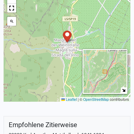
Leaflet
|
©
OpenStreetMap
contributors
Empfohlene Zitierweise