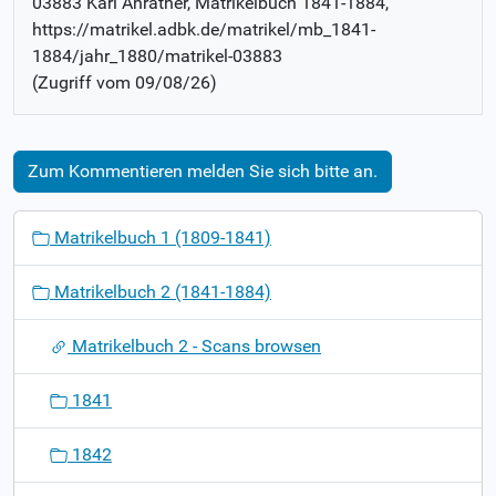
03883 Karl Anrather
, Matrikelbuch
1841-1884
,
https://matrikel.adbk.de/matrikel/mb_1841-
1884/jahr_1880/matrikel-03883
(Zugriff vom
09/08/26
)
Zum Kommentieren melden Sie sich bitte an.
N
Matrikelbuch 1 (1809-1841)
a
v
Matrikelbuch 2 (1841-1884)
i
g
Matrikelbuch 2 - Scans browsen
a
t
1841
i
o
1842
n