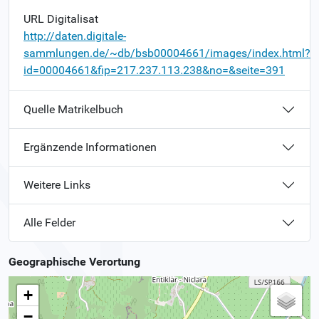
URL Digitalisat
http://daten.digitale-
sammlungen.de/~db/bsb00004661/images/index.html?
id=00004661&fip=217.237.113.238&no=&seite=391
Quelle Matrikelbuch
Ergänzende Informationen
Weitere Links
Alle Felder
Geographische Verortung
+
−