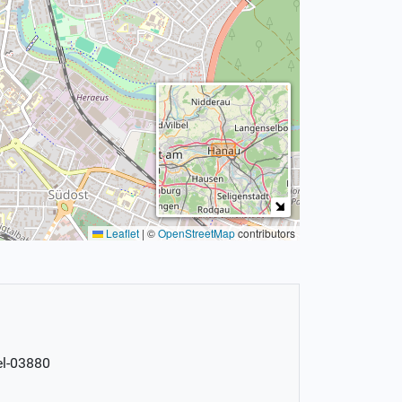
Leaflet
|
©
OpenStreetMap
contributors
el-03880