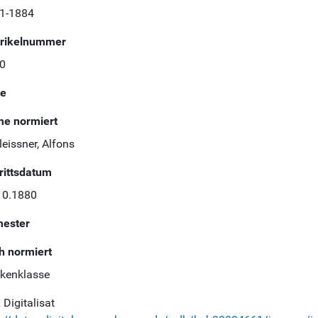
1-1884
rikelnummer
0
te
e normiert
eissner, Alfons
trittsdatum
10.1880
ester
h normiert
ikenklasse
Digitalisat