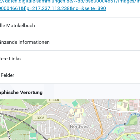
p://daten.digitale-sammlungen.de/~db/bsb00004661/images/i
00004661&fip=217.237.113.238&no=&seite=390
lle Matrikelbuch
änzende Informationen
tere Links
 Felder
phische Verortung