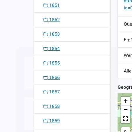
htt
1851
id=
1852
Que
1853
Erg
1854
Wei
1855
Alle
1856
Geogra
1857
+
1858
−
1859