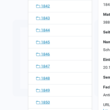
n
184
1842
Mat
1843
388
1844
Sei
Nam
1845
Schl
1846
Ein
1847
20.
Sem
1848
Fac
1849
Ant
1850
URL 