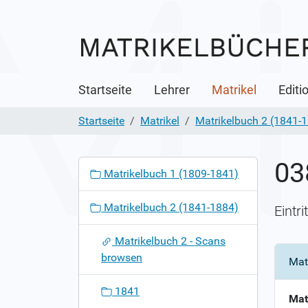
Startseite
Lehrer
Matrikel
Editi
Startseite
Matrikel
Matrikelbuch 2 (1841-
03
N
Matrikelbuch 1 (1809-1841)
a
v
Matrikelbuch 2 (1841-1884)
Eintr
i
g
Matrikelbuch 2 - Scans
a
browsen
Mat
t
i
1841
o
Mat