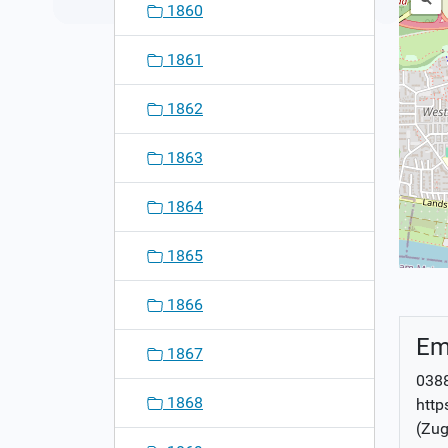
1860
1861
1862
1863
1864
1865
1866
Em
1867
0388
1868
http
(Zug