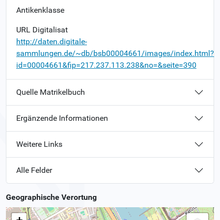
Antikenklasse
URL Digitalisat
http://daten.digitale-
sammlungen.de/~db/bsb00004661/images/index.html?
id=00004661&fip=217.237.113.238&no=&seite=390
Quelle Matrikelbuch
Ergänzende Informationen
Weitere Links
Alle Felder
Geographische Verortung