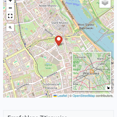
+
−
Leaflet
|
©
OpenStreetMap
contributors