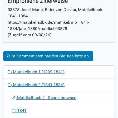
Empfohlene Zitierweise
03878 Josef Maria, Ritter von Deskur
, Matrikelbuch
1841-1884
,
https://matrikel.adbk.de/matrikel/mb_1841-
1884/jahr_1880/matrikel-03878
(Zugriff vom
09/08/26
)
Zum Kommentieren melden Sie sich bitte an.
N
Matrikelbuch 1 (1809-1841)
a
v
Matrikelbuch 2 (1841-1884)
i
g
Matrikelbuch 2 - Scans browsen
a
t
1841
i