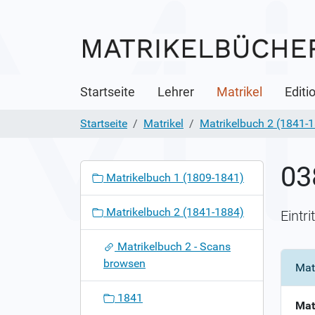
Startseite
Lehrer
Matrikel
Editi
Startseite
Matrikel
Matrikelbuch 2 (1841-
03
N
Matrikelbuch 1 (1809-1841)
a
v
Matrikelbuch 2 (1841-1884)
Eintr
i
g
Matrikelbuch 2 - Scans
a
browsen
Mat
t
i
1841
o
Mat