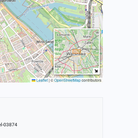
Leaflet
|
©
OpenStreetMap
contributors
el-03874