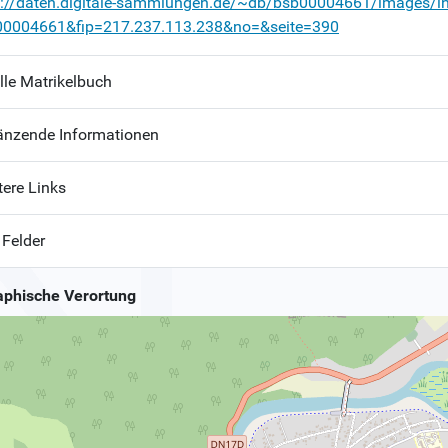
p://daten.digitale-sammlungen.de/~db/bsb00004661/images/i
00004661&fip=217.237.113.238&no=&seite=390
lle Matrikelbuch
änzende Informationen
tere Links
 Felder
phische Verortung