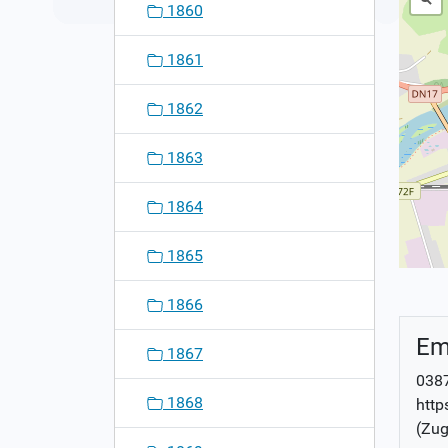
1860
1861
1862
1863
1864
1865
1866
Em
1867
0387
1868
http
(Zug