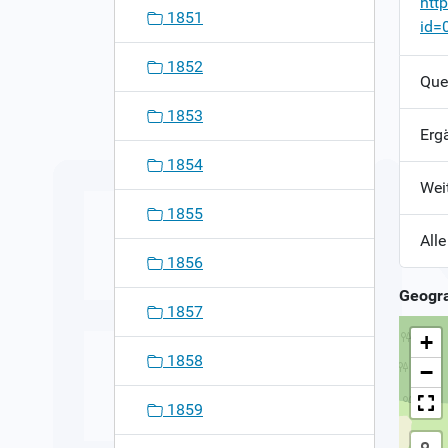
htt
1851
id=
1852
Que
1853
Erg
1854
Wei
1855
Alle
1856
Geogra
1857
+
1858
−
1859