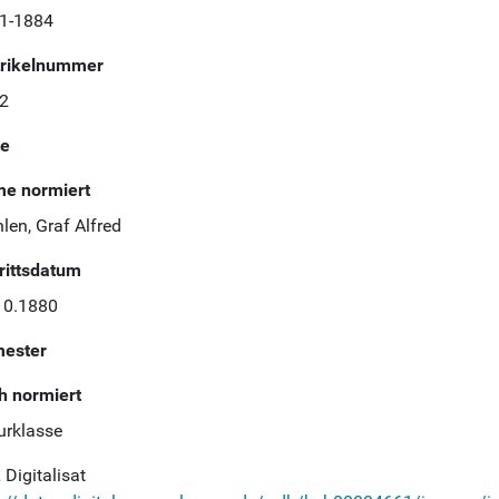
1-1884
rikelnummer
2
te
e normiert
len, Graf Alfred
trittsdatum
10.1880
ester
h normiert
urklasse
Digitalisat