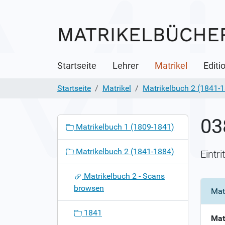
Startseite
Lehrer
Matrikel
Editi
Startseite
Matrikel
Matrikelbuch 2 (1841-
03
N
Matrikelbuch 1 (1809-1841)
a
v
Matrikelbuch 2 (1841-1884)
Eintr
i
g
Matrikelbuch 2 - Scans
a
browsen
Mat
t
i
1841
o
Mat