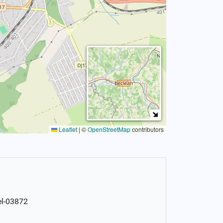
Leaflet
|
©
OpenStreetMap
contributors
el-03872