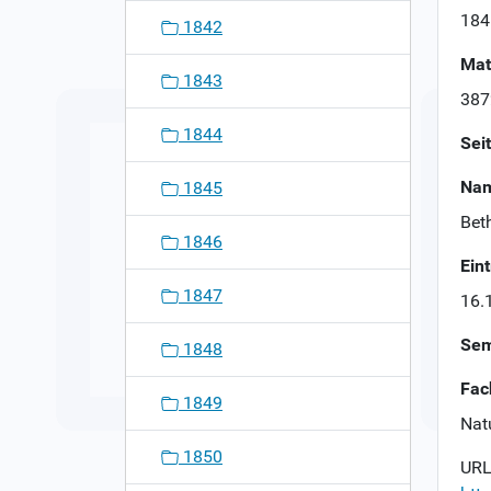
n
184
1842
Mat
1843
387
1844
Sei
Nam
1845
Beth
1846
Ein
1847
16.
Sem
1848
Fac
1849
Nat
1850
URL 