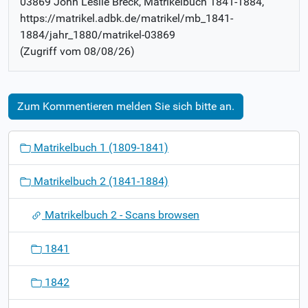
03869 John Leslie Breck
, Matrikelbuch
1841-1884
,
https://matrikel.adbk.de/matrikel/mb_1841-
1884/jahr_1880/matrikel-03869
(Zugriff vom
08/08/26
)
Zum Kommentieren melden Sie sich bitte an.
N
Matrikelbuch 1 (1809-1841)
a
v
Matrikelbuch 2 (1841-1884)
i
g
Matrikelbuch 2 - Scans browsen
a
t
1841
i
o
1842
n