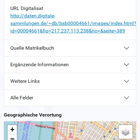
URL Digitalisat
http://daten.digitale-
sammlungen.de/~db/bsb00004661/images/index.html?
id=00004661&fip=217.237.113.238&no=&seite=389
Quelle Matrikelbuch
Ergänzende Informationen
Weitere Links
Alle Felder
Geographische Verortung
+
−