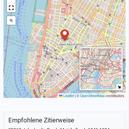
Leaflet
|
©
OpenStreetMap
contributors
Empfohlene Zitierweise