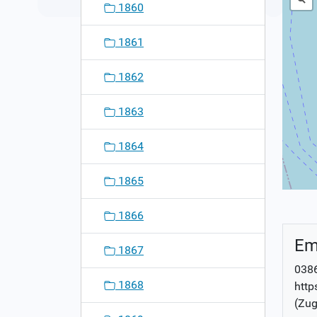
1860
1861
1862
1863
1864
1865
1866
Em
1867
0386
1868
http
(Zug