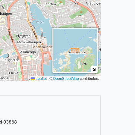
Leaflet
|
©
OpenStreetMap
contributors
el-03868