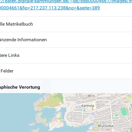
p://daten.digitale-sammlungen.de/~db/bsb00004661/images/i
00004661&fip=217.237.113.238&no=&seite=389
lle Matrikelbuch
änzende Informationen
tere Links
 Felder
phische Verortung