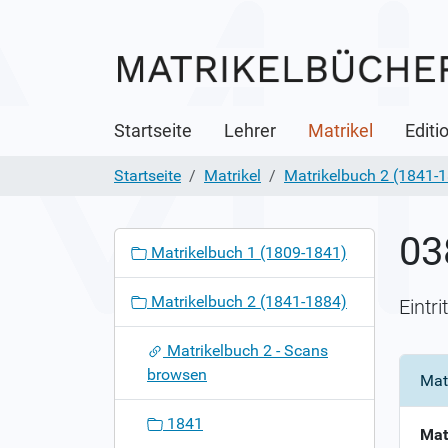
Startseite
Lehrer
Matrikel
Editi
Startseite
Matrikel
Matrikelbuch 2 (1841-
03
N
Matrikelbuch 1 (1809-1841)
a
v
Matrikelbuch 2 (1841-1884)
Eintr
i
g
Matrikelbuch 2 - Scans
a
browsen
Mat
t
i
1841
o
Mat