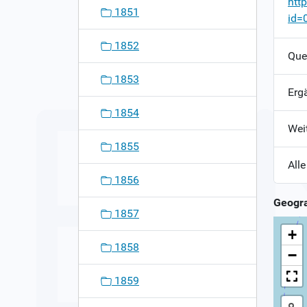
htt
1851
id=
1852
Que
1853
Erg
1854
Wei
1855
Alle
1856
Geogra
1857
+
1858
−
1859