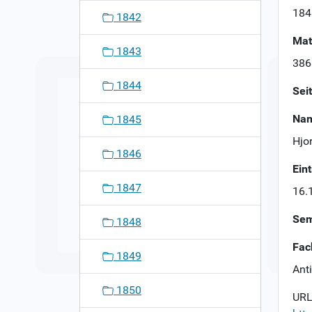
n
184
1842
Mat
1843
386
1844
Sei
Nam
1845
Hjo
1846
Ein
1847
16.
Sem
1848
Fac
1849
Ant
1850
URL 