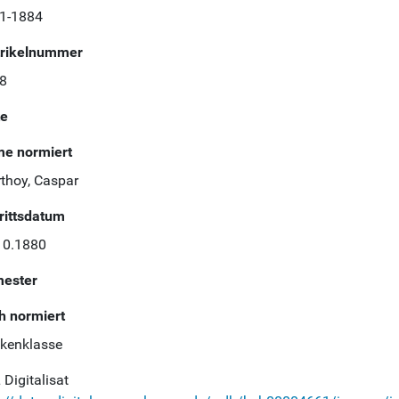
1-1884
rikelnummer
8
te
e normiert
rthoy, Caspar
trittsdatum
10.1880
ester
h normiert
ikenklasse
Digitalisat