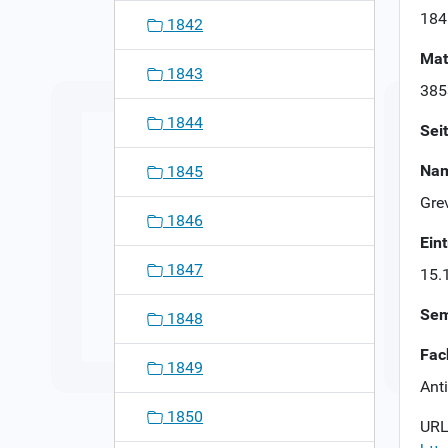
n
184
1842
Mat
1843
385
1844
Sei
Nam
1845
Gre
1846
Ein
1847
15.
Sem
1848
Fac
1849
Ant
1850
URL 