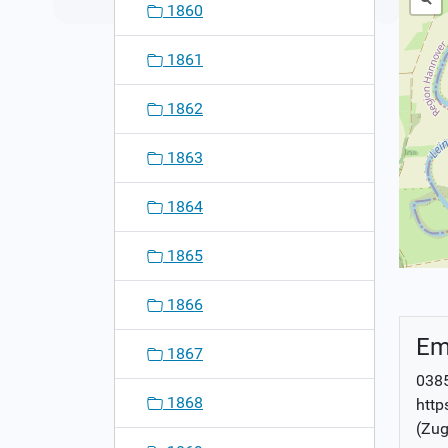
1860
1861
1862
1863
1864
1865
1866
Em
1867
0385
1868
http
(Zug