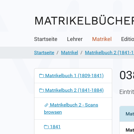
Startseite
Lehrer
Matrikel
Editi
Startseite
Matrikel
Matrikelbuch 2 (1841-
03
N
Matrikelbuch 1 (1809-1841)
a
v
Matrikelbuch 2 (1841-1884)
Eintr
i
g
Matrikelbuch 2 - Scans
a
browsen
Mat
t
i
1841
o
Mat