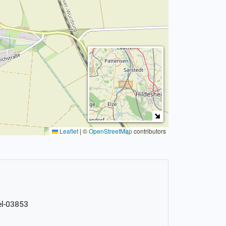
Leaflet
|
©
OpenStreetMap
contributors
el-03853