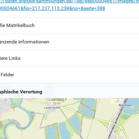
p://daten.digitale-sammlungen.de/~db/bsb00004661/images/i
00004661&fip=217.237.113.238&no=&seite=388
lle Matrikelbuch
änzende Informationen
tere Links
 Felder
phische Verortung