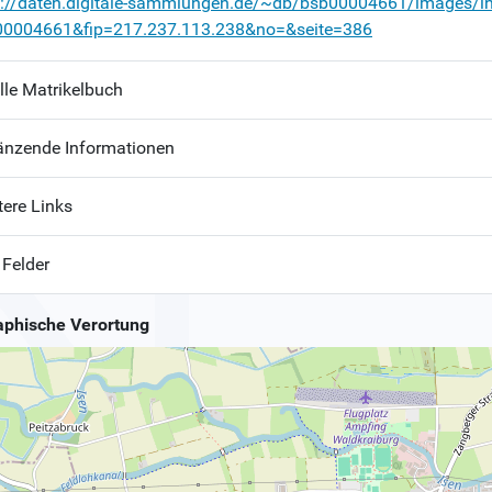
p://daten.digitale-sammlungen.de/~db/bsb00004661/images/i
00004661&fip=217.237.113.238&no=&seite=386
lle Matrikelbuch
änzende Informationen
tere Links
 Felder
phische Verortung