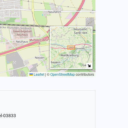
Leaflet
|
©
OpenStreetMap
contributors
el-03833