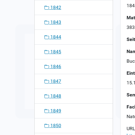
n
184
1842
Mat
1843
383
1844
Sei
Nam
1845
Buc
1846
Ein
1847
15.
Sem
1848
Fac
1849
Nat
1850
URL 