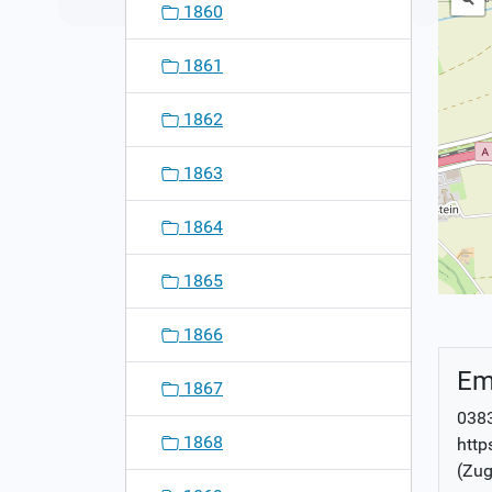
1860
1861
1862
1863
1864
1865
1866
Em
1867
0383
1868
http
(Zug