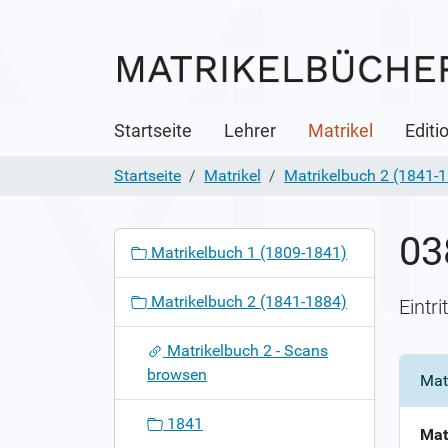
Startseite
Lehrer
Matrikel
Editi
Startseite
Matrikel
Matrikelbuch 2 (1841-
03
N
Matrikelbuch 1 (1809-1841)
a
v
Matrikelbuch 2 (1841-1884)
Eintr
i
g
Matrikelbuch 2 - Scans
a
browsen
Mat
t
i
1841
o
Mat