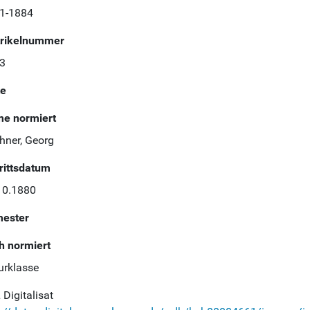
1-1884
rikelnummer
3
te
e normiert
hner, Georg
trittsdatum
10.1880
ester
h normiert
urklasse
Digitalisat