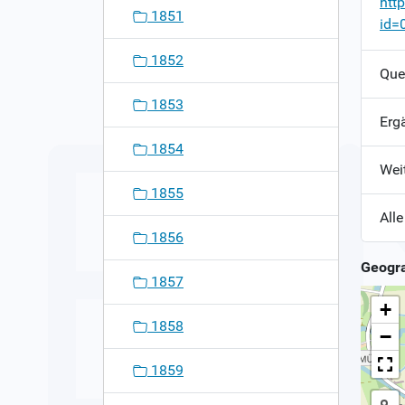
htt
1851
id=
1852
Que
1853
Erg
1854
Wei
1855
Alle
1856
Geogra
1857
+
1858
−
1859