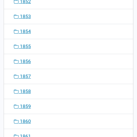
1852
1853
1854
1855
1856
1857
1858
1859
1860
1861