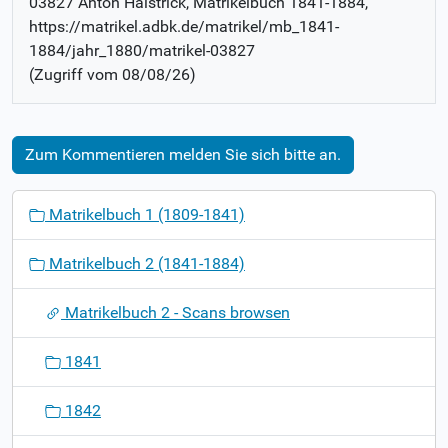
03827 Anton Halstrick
, Matrikelbuch
1841-1884
,
https://matrikel.adbk.de/matrikel/mb_1841-
1884/jahr_1880/matrikel-03827
(Zugriff vom
08/08/26
)
Zum Kommentieren melden Sie sich bitte an.
N
Matrikelbuch 1 (1809-1841)
a
v
Matrikelbuch 2 (1841-1884)
i
g
Matrikelbuch 2 - Scans browsen
a
t
1841
i
o
1842
n