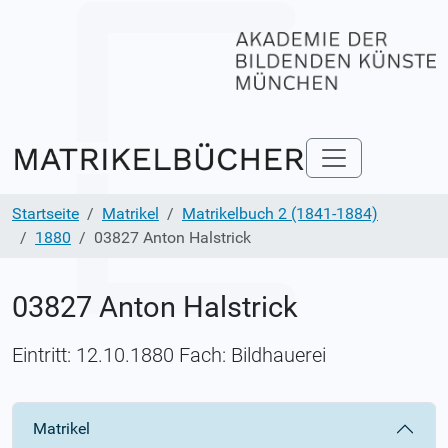
Startseite
Matrikel
Matrikelbuch 2 (1841-1884)
1880
03827 Anton Halstrick
03827 Anton Halstrick
Eintritt: 12.10.1880 Fach: Bildhauerei
Matrikel