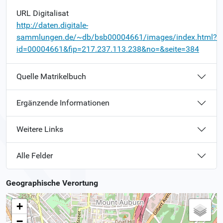
URL Digitalisat
http://daten.digitale-
sammlungen.de/~db/bsb00004661/images/index.html?
id=00004661&fip=217.237.113.238&no=&seite=384
Quelle Matrikelbuch
Ergänzende Informationen
Weitere Links
Alle Felder
Geographische Verortung
+
−