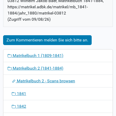
03812 Wilhelm Jakob Baer
, Matrikelbuch
1841-1884
,
https://matrikel.adbk.de/matrikel/mb_1841-
1884/jahr_1880/matrikel-03812
(Zugriff vom
09/08/26
)
Zum Kommentieren melden Sie sich bitte an.
N
Matrikelbuch 1 (1809-1841)
a
v
Matrikelbuch 2 (1841-1884)
i
g
Matrikelbuch 2 - Scans browsen
a
t
1841
i
o
1842
n