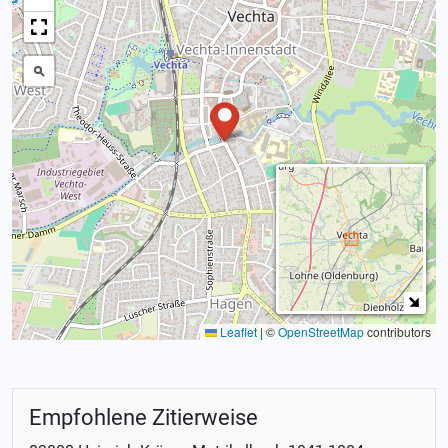
Leaflet
|
©
OpenStreetMap
contributors
Empfohlene Zitierweise