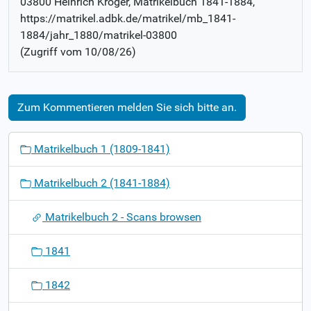
03800 Heinrich Kröger
, Matrikelbuch
1841-1884
,
https://matrikel.adbk.de/matrikel/mb_1841-
1884/jahr_1880/matrikel-03800
(Zugriff vom
10/08/26
)
Zum Kommentieren melden Sie sich bitte an.
N
Matrikelbuch 1 (1809-1841)
a
v
Matrikelbuch 2 (1841-1884)
i
g
Matrikelbuch 2 - Scans browsen
a
t
1841
i
o
1842
n