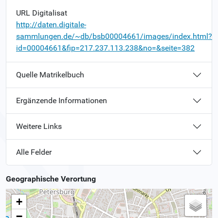
URL Digitalisat
http://daten.digitale-
sammlungen.de/~db/bsb00004661/images/index.html?
id=00004661&fip=217.237.113.238&no=&seite=382
Quelle Matrikelbuch
Ergänzende Informationen
Weitere Links
Alle Felder
Geographische Verortung
+
−