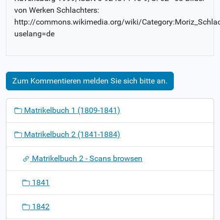
von Werken Schlachters:
http://commons.wikimedia.org/wiki/Category:Moriz_Schlac
uselang=de
Zum Kommentieren melden Sie sich bitte an.
N
Matrikelbuch 1 (1809-1841)
a
v
Matrikelbuch 2 (1841-1884)
i
g
Matrikelbuch 2 - Scans browsen
a
t
1841
i
o
1842
n