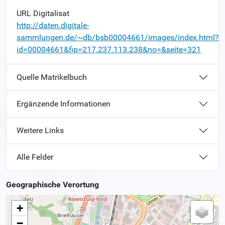
URL Digitalisat
http://daten.digitale-
sammlungen.de/~db/bsb00004661/images/index.html?
id=00004661&fip=217.237.113.238&no=&seite=321
Quelle Matrikelbuch
Ergänzende Informationen
Weitere Links
Alle Felder
Geographische Verortung
+
−