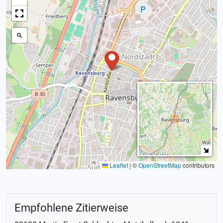
Leaflet
|
©
OpenStreetMap
contributors
Empfohlene Zitierweise