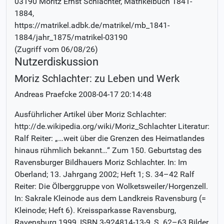
03190 Moritz Ernst Schlachter
, Matrikelbuch
1841-
1884
,
https://matrikel.adbk.de/matrikel/mb_1841-
1884/jahr_1875/matrikel-03190
(Zugriff vom
06/08/26
)
Nutzerdiskussion
Moriz Schlachter: zu Leben und Werk
Andreas Praefcke
2008-04-17 20:14:48
Ausführlicher Artikel über Moriz Schlachter:
http://de.wikipedia.org/wiki/Moriz_Schlachter Literatur:
Ralf Reiter: „…weit über die Grenzen des Heimatlandes
hinaus rühmlich bekannt…“ Zum 150. Geburtstag des
Ravensburger Bildhauers Moriz Schlachter. In: Im
Oberland; 13. Jahrgang 2002; Heft 1; S. 34–42 Ralf
Reiter: Die Ölberggruppe von Wolketsweiler/Horgenzell.
In: Sakrale Kleinode aus dem Landkreis Ravensburg (=
Kleinode; Heft 6). Kreissparkasse Ravensburg,
Ravensburg 1999, ISBN 3-924814-13-9, S. 62–63 Bilder