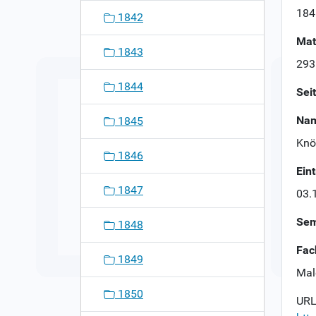
n
184
1842
Mat
1843
293
1844
Sei
Nam
1845
Knö
1846
Ein
1847
03.
Sem
1848
Fac
1849
Mal
1850
URL 