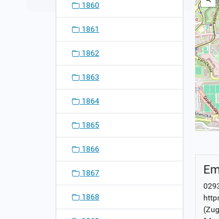
1860
1861
1862
1863
1864
1865
1866
Em
1867
029
1868
http
(Zug