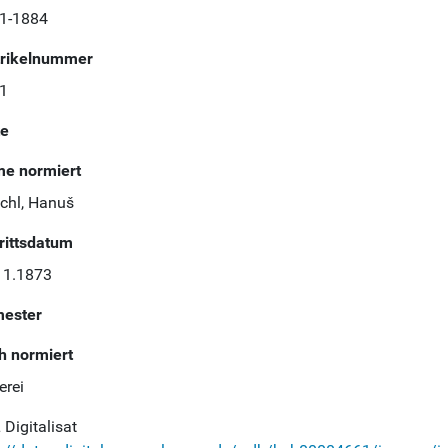
1-1884
rikelnummer
1
te
e normiert
chl, Hanuš
trittsdatum
11.1873
ester
h normiert
erei
Digitalisat