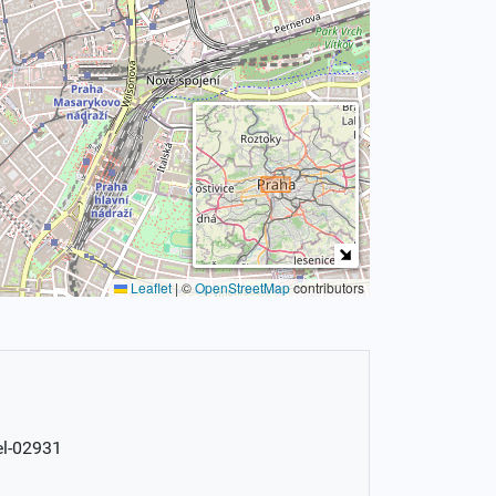
Leaflet
|
©
OpenStreetMap
contributors
el-02931