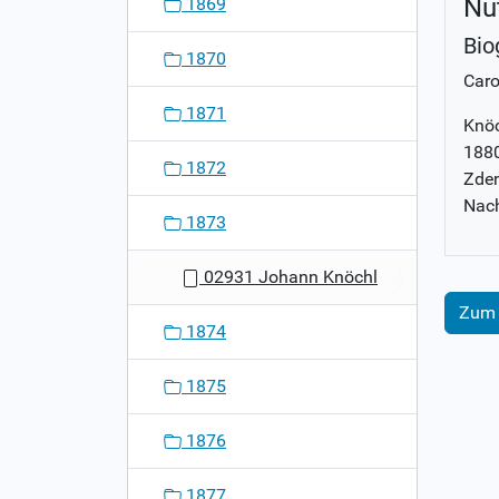
Nu
1869
Bio
1870
Caro
1871
Knöc
1880
1872
Zden
Nach
1873
02931 Johann Knöchl
Zum 
1874
1875
1876
1877