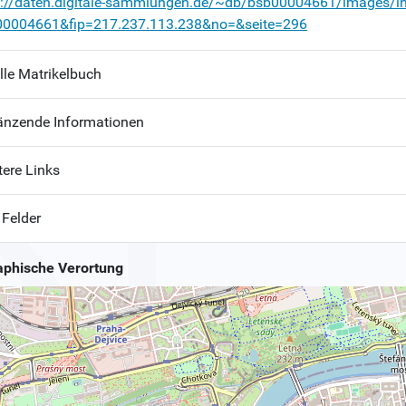
p://daten.digitale-sammlungen.de/~db/bsb00004661/images/i
00004661&fip=217.237.113.238&no=&seite=296
lle Matrikelbuch
änzende Informationen
tere Links
 Felder
phische Verortung