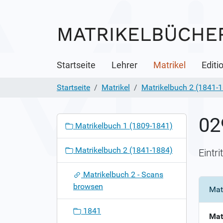
Startseite
Lehrer
Matrikel
Editi
Startseite
Matrikel
Matrikelbuch 2 (1841-
02
N
Matrikelbuch 1 (1809-1841)
a
v
Matrikelbuch 2 (1841-1884)
Eintr
i
g
Matrikelbuch 2 - Scans
a
browsen
Mat
t
i
1841
o
Mat