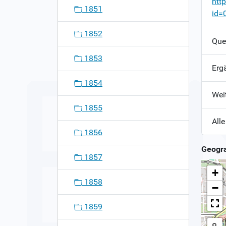
htt
1851
id=
1852
Que
1853
Erg
1854
Wei
1855
Alle
1856
Geogra
1857
+
1858
−
1859