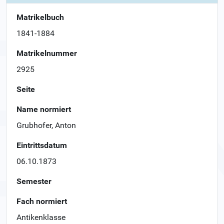
Matrikelbuch
1841-1884
Matrikelnummer
2925
Seite
Name normiert
Grubhofer, Anton
Eintrittsdatum
06.10.1873
Semester
Fach normiert
Antikenklasse