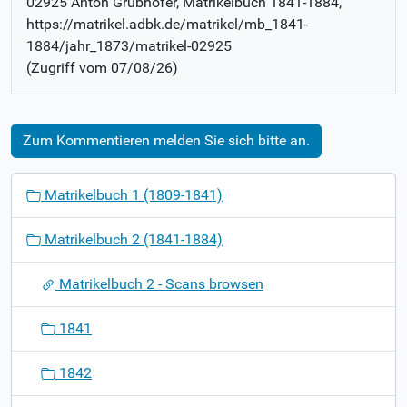
02925 Anton Grubhofer
, Matrikelbuch
1841-1884
,
https://matrikel.adbk.de/matrikel/mb_1841-
1884/jahr_1873/matrikel-02925
(Zugriff vom
07/08/26
)
Zum Kommentieren melden Sie sich bitte an.
N
Matrikelbuch 1 (1809-1841)
a
v
Matrikelbuch 2 (1841-1884)
i
g
Matrikelbuch 2 - Scans browsen
a
t
1841
i
o
1842
n