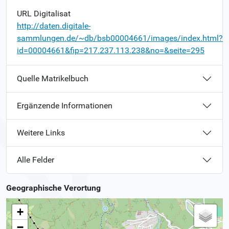
URL Digitalisat
http://daten.digitale-
sammlungen.de/~db/bsb00004661/images/index.html?
id=00004661&fip=217.237.113.238&no=&seite=295
Quelle Matrikelbuch
Ergänzende Informationen
Weitere Links
Alle Felder
Geographische Verortung
+
−