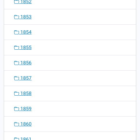
1852
1853
1854
1855
1856
1857
1858
1859
1860
1861