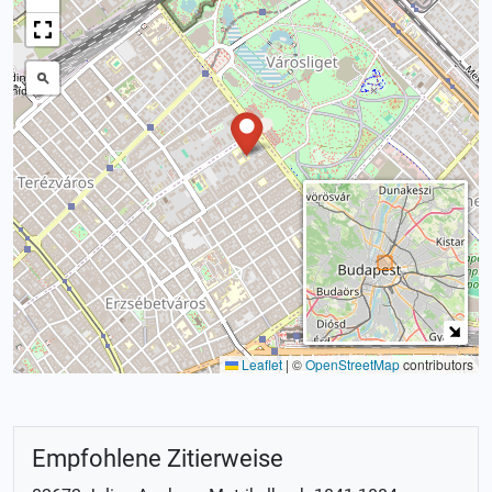
Leaflet
|
©
OpenStreetMap
contributors
Empfohlene Zitierweise