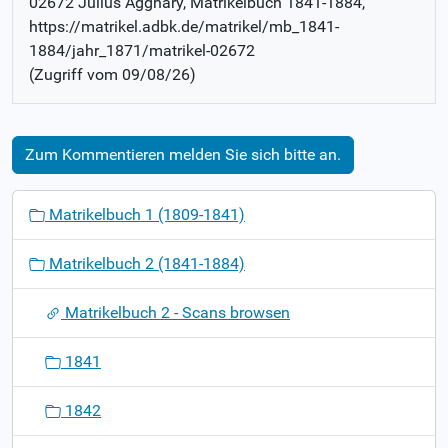
02672 Julius Agghary
, Matrikelbuch
1841-1884
,
https://matrikel.adbk.de/matrikel/mb_1841-
1884/jahr_1871/matrikel-02672
(Zugriff vom
09/08/26
)
Zum Kommentieren melden Sie sich bitte an.
N
Matrikelbuch 1 (1809-1841)
a
v
Matrikelbuch 2 (1841-1884)
i
g
Matrikelbuch 2 - Scans browsen
a
t
1841
i
o
1842
n