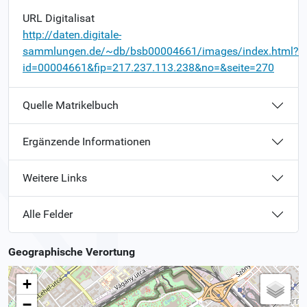
URL Digitalisat
http://daten.digitale-
sammlungen.de/~db/bsb00004661/images/index.html?
id=00004661&fip=217.237.113.238&no=&seite=270
Quelle Matrikelbuch
Ergänzende Informationen
Weitere Links
Alle Felder
Geographische Verortung
+
−