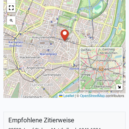
Leaflet
|
©
OpenStreetMap
contributors
Empfohlene Zitierweise