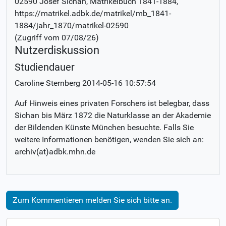
02590 Josef Sichan
, Matrikelbuch
1841-1884
,
https://matrikel.adbk.de/matrikel/mb_1841-
1884/jahr_1870/matrikel-02590
(Zugriff vom
07/08/26
)
Nutzerdiskussion
Studiendauer
Caroline Sternberg
2014-05-16 10:57:54
Auf Hinweis eines privaten Forschers ist belegbar, dass
Sichan bis März 1872 die Naturklasse an der Akademie
der Bildenden Künste München besuchte. Falls Sie
weitere Informationen benötigen, wenden Sie sich an:
archiv(at)adbk.mhn.de
Zum Kommentieren melden Sie sich bitte an.
N