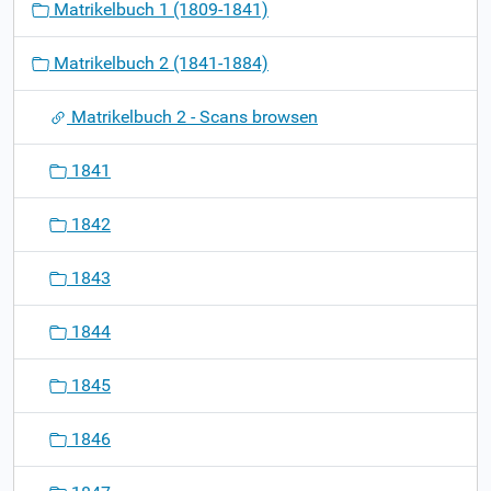
Matrikelbuch 1 (1809-1841)
a
v
Matrikelbuch 2 (1841-1884)
i
g
Matrikelbuch 2 - Scans browsen
a
t
1841
i
o
1842
n
1843
1844
1845
1846