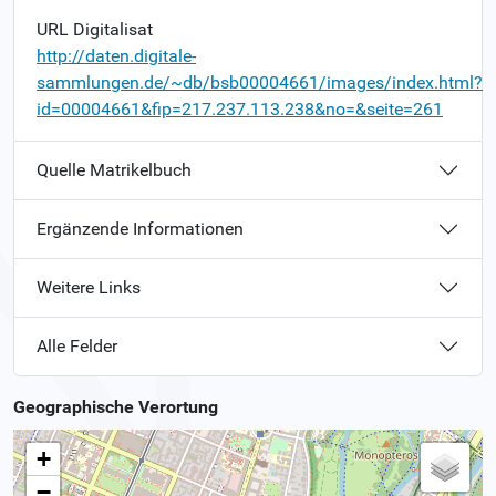
URL Digitalisat
http://daten.digitale-
sammlungen.de/~db/bsb00004661/images/index.html?
id=00004661&fip=217.237.113.238&no=&seite=261
Quelle Matrikelbuch
Ergänzende Informationen
Weitere Links
Alle Felder
Geographische Verortung
+
−