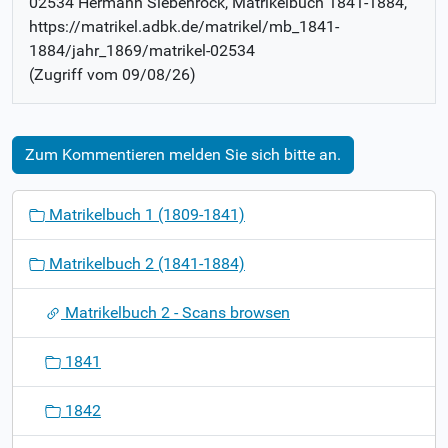
02534 Hermann Siebenrock
, Matrikelbuch
1841-1884
,
https://matrikel.adbk.de/matrikel/mb_1841-
1884/jahr_1869/matrikel-02534
(Zugriff vom
09/08/26
)
Zum Kommentieren melden Sie sich bitte an.
N
Matrikelbuch 1 (1809-1841)
a
v
Matrikelbuch 2 (1841-1884)
i
g
Matrikelbuch 2 - Scans browsen
a
t
1841
i
o
1842
n