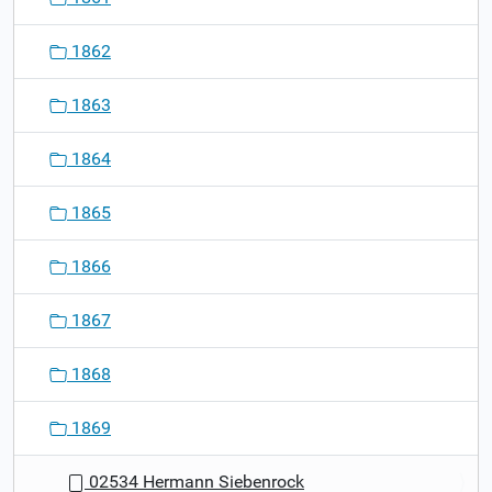
1862
1863
1864
1865
1866
1867
1868
1869
02534 Hermann Siebenrock