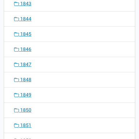
1843
1844
1845
1846
1847
1848
1849
1850
1851