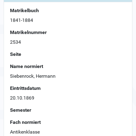
Matrikelbuch
1841-1884
Matrikelnummer
2534
Seite
Name normiert
Siebenrock, Hermann
Eintrittsdatum
20.10.1869
Semester
Fach normiert
Antikenklasse