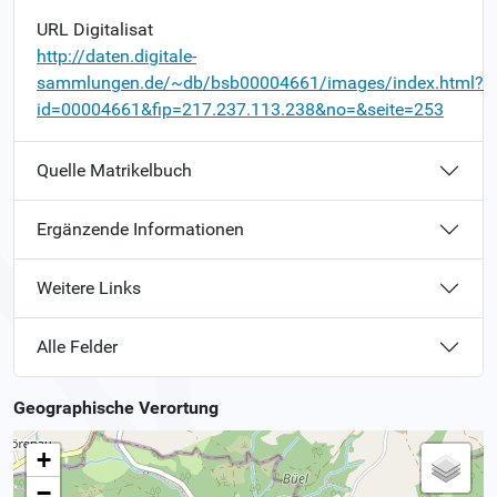
URL Digitalisat
http://daten.digitale-
sammlungen.de/~db/bsb00004661/images/index.html?
id=00004661&fip=217.237.113.238&no=&seite=253
Quelle Matrikelbuch
Ergänzende Informationen
Weitere Links
Alle Felder
Geographische Verortung
+
−