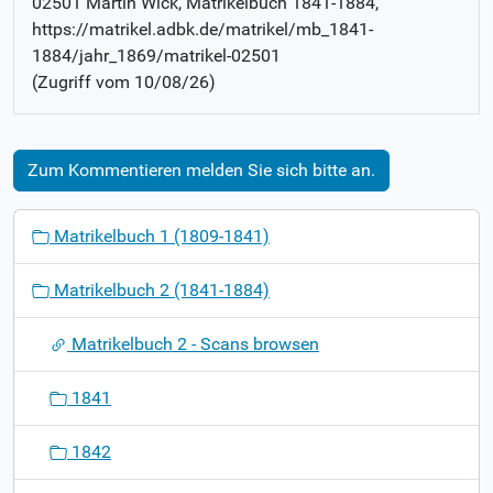
02501 Martin Wick
, Matrikelbuch
1841-1884
,
https://matrikel.adbk.de/matrikel/mb_1841-
1884/jahr_1869/matrikel-02501
(Zugriff vom
10/08/26
)
Zum Kommentieren melden Sie sich bitte an.
N
Matrikelbuch 1 (1809-1841)
a
v
Matrikelbuch 2 (1841-1884)
i
g
Matrikelbuch 2 - Scans browsen
a
t
1841
i
o
1842
n