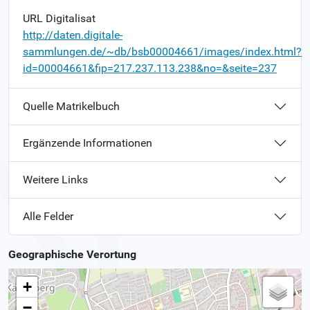
URL Digitalisat
http://daten.digitale-
sammlungen.de/~db/bsb00004661/images/index.html?
id=00004661&fip=217.237.113.238&no=&seite=237
Quelle Matrikelbuch
Ergänzende Informationen
Weitere Links
Alle Felder
Geographische Verortung
+
−