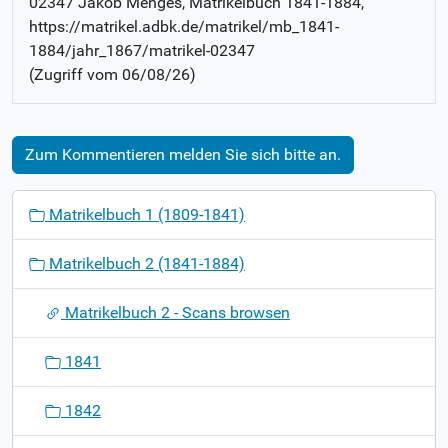
02347 Jakob Menges
, Matrikelbuch
1841-1884
,
https://matrikel.adbk.de/matrikel/mb_1841-
1884/jahr_1867/matrikel-02347
(Zugriff vom
06/08/26
)
Zum Kommentieren melden Sie sich bitte an.
N
Matrikelbuch 1 (1809-1841)
a
v
Matrikelbuch 2 (1841-1884)
i
g
Matrikelbuch 2 - Scans browsen
a
t
1841
i
o
1842
n