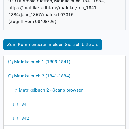
02316 Arnold Steffan
, Matrikelbuch
1841-1884
,
https://matrikel.adbk.de/matrikel/mb_1841-
1884/jahr_1867/matrikel-02316
(Zugriff vom
08/08/26
)
Zum Kommentieren melden Sie sich bitte an.
N
Matrikelbuch 1 (1809-1841)
a
v
Matrikelbuch 2 (1841-1884)
i
g
Matrikelbuch 2 - Scans browsen
a
t
1841
i
o
1842
n