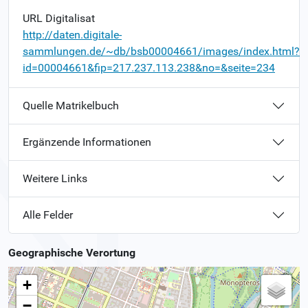
URL Digitalisat
http://daten.digitale-
sammlungen.de/~db/bsb00004661/images/index.html?
id=00004661&fip=217.237.113.238&no=&seite=234
Quelle Matrikelbuch
Ergänzende Informationen
Weitere Links
Alle Felder
Geographische Verortung
+
−