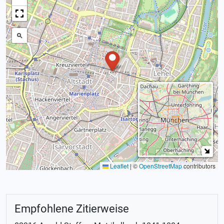
Leaflet
|
©
OpenStreetMap
contributors
Empfohlene Zitierweise